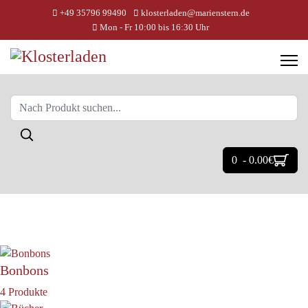
+49 35796 99490
klosterladen@marienstern.de
Mon - Fr 10:00 bis 16:30 Uhr
0 - 0.00‎€
Bonbons
4 Produkte