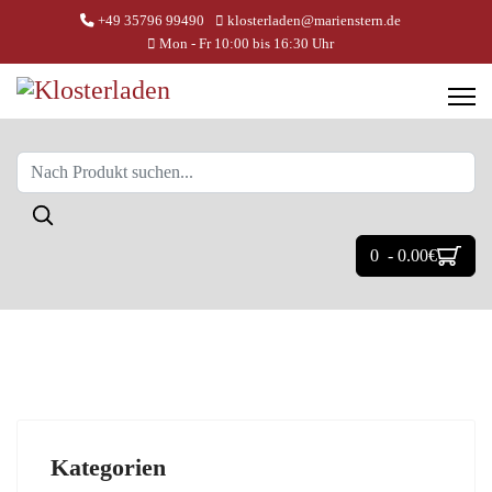
+49 35796 99490
klosterladen@marienstern.de
Mon - Fr 10:00 bis 16:30 Uhr
0 - 0.00‎€
Kategorien