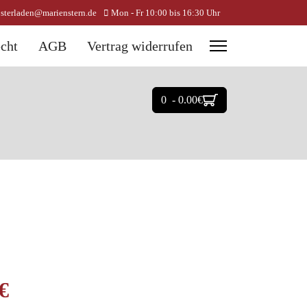
osterladen@marienstern.de
Mon - Fr 10:00 bis 16:30 Uhr
cht
AGB
Vertrag widerrufen
0 - 0.00‎€
‎€