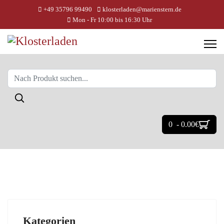
+49 35796 99490
klosterladen@marienstern.de
Mon - Fr 10:00 bis 16:30 Uhr
0 - 0.00‎€
Kategorien