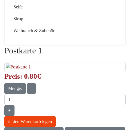
Seife
Sirup
Weihrauch & Zubehör
Postkarte 1
Preis:
0.80‎€
Menge:
-
+
in den Warenkorb legen