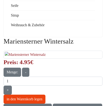
Seife
Sirup
Weihrauch & Zubehör
Mariensterner Wintersalz
Preis:
4.95‎€
Menge:
-
+
in den Warenkorb legen