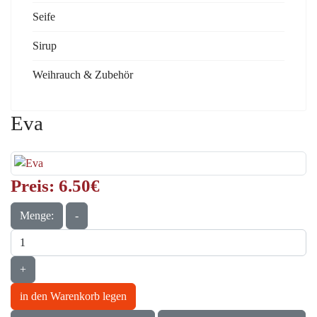
Seife
Sirup
Weihrauch & Zubehör
Eva
Preis:
6.50‎€
Menge:
-
+
in den Warenkorb legen