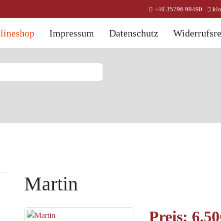
+49 35796 99490
kl
lineshop
Impressum
Datenschutz
Widerrufsre
Martin
Preis:
6.50