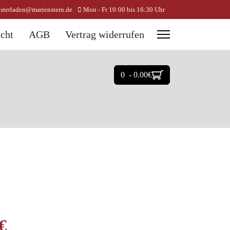
osterladen@marienstern.de
Mon - Fr 10:00 bis 16:30 Uhr
cht
AGB
Vertrag widerrufen
0 - 0.00‎€
‎€