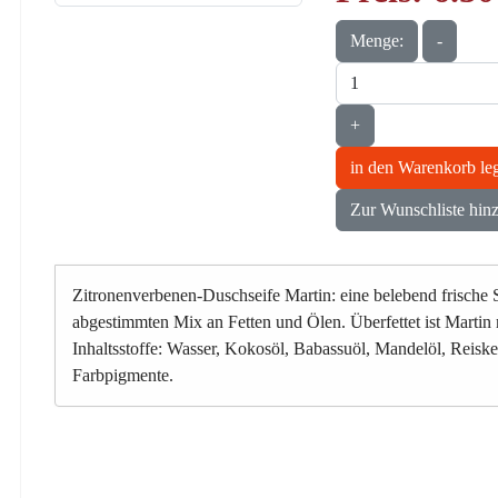
Menge:
-
+
in den Warenkorb le
Zur Wunschliste hin
Zitronenverbenen-Duschseife Martin: eine belebend frische S
abgestimmten Mix an Fetten und Ölen. Überfettet ist Martin 
Inhaltsstoffe: Wasser, Kokosöl, Babassuöl, Mandelöl, Reisk
Farbpigmente.