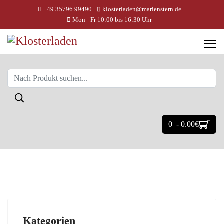
+49 35796 99490
klosterladen@marienstern.de
Mon - Fr 10:00 bis 16:30 Uhr
0 - 0.00‎€
Kategorien