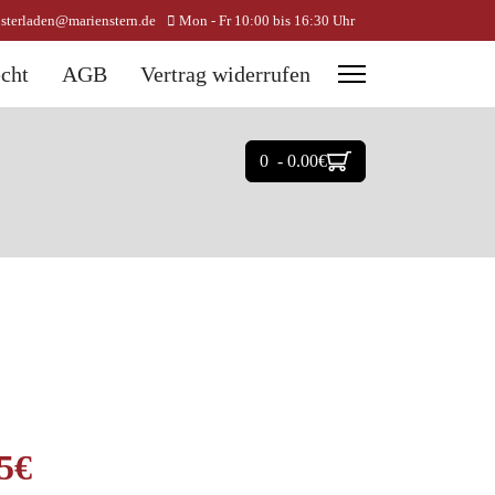
osterladen@marienstern.de
Mon - Fr 10:00 bis 16:30 Uhr
cht
AGB
Vertrag widerrufen
0 - 0.00‎€
5‎€